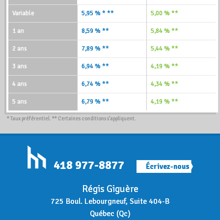
Variable
5,95 % * **
5,00 % **
1 an
8,59 % **
5,84 % **
2 ans
7,89 % **
5,44 % **
3 ans
6,94 % **
4,19 % **
4 ans
6,74 % **
4,34 % **
5 ans
6,79 % **
4,19 % **
* Taux préférentiel. ** Certaines conditions s'appliquent.
418 977-8877
Écrivez-nous
Régis Giguère
725 Boul. Lebourgneuf, Suite 404-B
Québec (Qc)